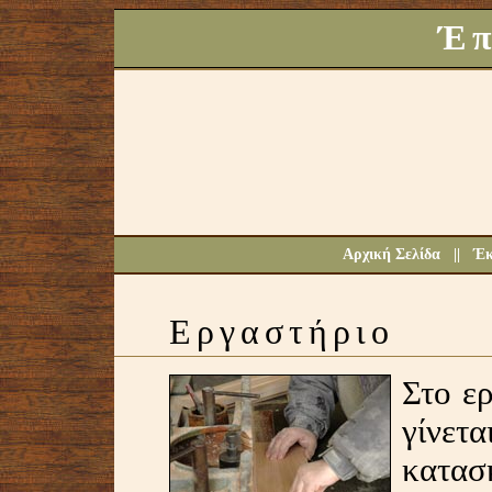
Έπ
Αρχική Σελίδα
||
Έκ
Εργαστήριο
Στο ερ
γίνε
κατασ